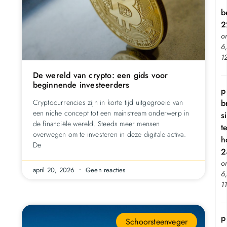
b
2
o
6
1
De wereld van crypto: een gids voor
beginnende investeerders
p
b
Cryptocurrencies zijn in korte tijd uitgegroeid van
een niche concept tot een mainstream onderwerp in
si
de financiële wereld. Steeds meer mensen
t
overwegen om te investeren in deze digitale activa.
h
De
2
o
april 20, 2026
Geen reacties
6
1
p
Schoorsteenveger