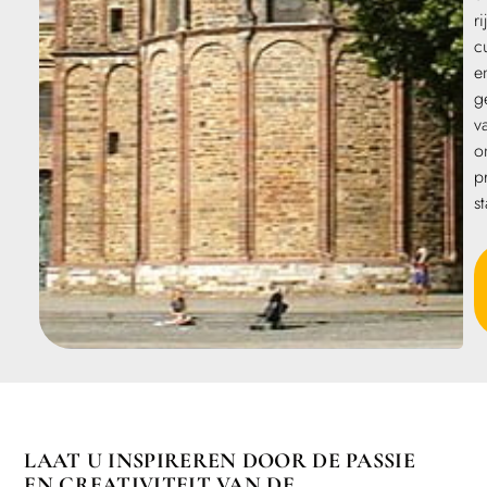
ri
c
e
g
v
o
p
s
LAAT U INSPIREREN DOOR DE PASSIE
EN CREATIVITEIT VAN DE