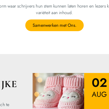
orm waar schrijvers hun stem kunnen laten horen en lezers k
variëteit aan inhoud.
Samenwerken met Ons.
02
JKE
AUG
ich te