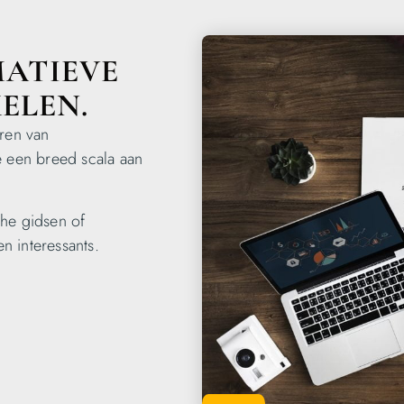
ATIEVE
ELEN.
eren van
e een breed scala aan
che gidsen of
en interessants.