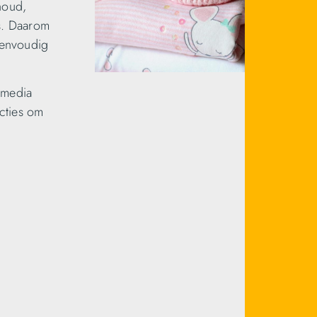
houd,
s. Daarom
eenvoudig
 media
cties om
n