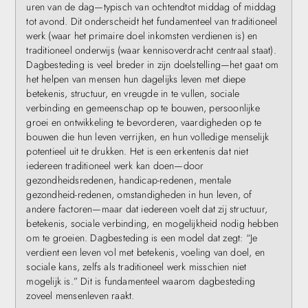
uren van de dag—typisch van ochtendtot middag of middag
tot avond. Dit onderscheidt het fundamenteel van traditioneel
werk (waar het primaire doel inkomsten verdienen is) en
traditioneel onderwijs (waar kennisoverdracht centraal staat).
Dagbesteding is veel breder in zijn doelstelling—het gaat om
het helpen van mensen hun dagelijks leven met diepe
betekenis, structuur, en vreugde in te vullen, sociale
verbinding en gemeenschap op te bouwen, persoonlijke
groei en ontwikkeling te bevorderen, vaardigheden op te
bouwen die hun leven verrijken, en hun volledige menselijk
potentieel uit te drukken. Het is een erkentenis dat niet
iedereen traditioneel werk kan doen—door
gezondheidsredenen, handicap-redenen, mentale
gezondheid-redenen, omstandigheden in hun leven, of
andere factoren—maar dat iedereen voelt dat zij structuur,
betekenis, sociale verbinding, en mogelijkheid nodig hebben
om te groeien. Dagbesteding is een model dat zegt: “Je
verdient een leven vol met betekenis, voeling van doel, en
sociale kans, zelfs als traditioneel werk misschien niet
mogelijk is.” Dit is fundamenteel waarom dagbesteding
zoveel mensenleven raakt.