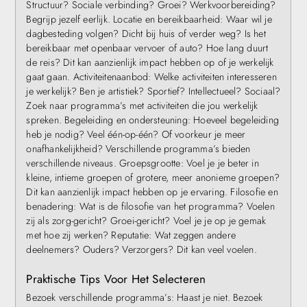
Structuur? Sociale verbinding? Groei? Werkvoorbereiding?
Begrijp jezelf eerlijk. Locatie en bereikbaarheid: Waar wil je
dagbesteding volgen? Dicht bij huis of verder weg? Is het
bereikbaar met openbaar vervoer of auto? Hoe lang duurt
de reis? Dit kan aanzienlijk impact hebben op of je werkelijk
gaat gaan. Activiteitenaanbod: Welke activiteiten interesseren
je werkelijk? Ben je artistiek? Sportief? Intellectueel? Sociaal?
Zoek naar programma’s met activiteiten die jou werkelijk
spreken. Begeleiding en ondersteuning: Hoeveel begeleiding
heb je nodig? Veel één-op-één? Of voorkeur je meer
onafhankelijkheid? Verschillende programma’s bieden
verschillende niveaus. Groepsgrootte: Voel je je beter in
kleine, intieme groepen of grotere, meer anonieme groepen?
Dit kan aanzienlijk impact hebben op je ervaring. Filosofie en
benadering: Wat is de filosofie van het programma? Voelen
zij als zorg-gericht? Groei-gericht? Voel je je op je gemak
met hoe zij werken? Reputatie: Wat zeggen andere
deelnemers? Ouders? Verzorgers? Dit kan veel voelen.
Praktische Tips Voor Het Selecteren
Bezoek verschillende programma’s: Haast je niet. Bezoek