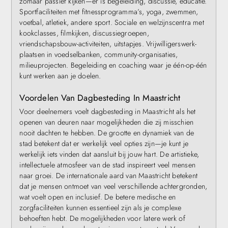
zomaar passief kijken—er is begeleiding, discussie, educatie.
Sportfaciliteiten met fitnessprogramma’s, yoga, zwemmen,
voetbal, atletiek, andere sport. Sociale en welzijnscentra met
kookclasses, filmkijken, discussiegroepen,
vriendschapsbouw-activiteiten, uitstapjes. Vrijwilligerswerk-
plaatsen in voedselbanken, community-organisaties,
milieuprojecten. Begeleiding en coaching waar je één-op-één
kunt werken aan je doelen.
Voordelen Van Dagbesteding In Maastricht
Voor deelnemers voelt dagbesteding in Maastricht als het
openen van deuren naar mogelijkheden die zij misschien
nooit dachten te hebben. De grootte en dynamiek van de
stad betekent dat er werkelijk veel opties zijn—je kunt je
werkelijk iets vinden dat aansluit bij jouw hart. De artistieke,
intellectuele atmosfeer van de stad inspireert veel mensen
naar groei. De internationale aard van Maastricht betekent
dat je mensen ontmoet van veel verschillende achtergronden,
wat voelt open en inclusief. De betere medische en
zorgfaciliteiten kunnen essentieel zijn als je complexe
behoeften hebt. De mogelijkheden voor latere werk of