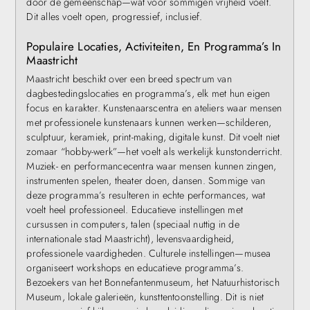
door de gemeenschap—wat voor sommigen vrijheid voelt.
Dit alles voelt open, progressief, inclusief.
Populaire Locaties, Activiteiten, En Programma’s In
Maastricht
Maastricht beschikt over een breed spectrum van
dagbestedingslocaties en programma’s, elk met hun eigen
focus en karakter. Kunstenaarscentra en ateliers waar mensen
met professionele kunstenaars kunnen werken—schilderen,
sculptuur, keramiek, print-making, digitale kunst. Dit voelt niet
zomaar “hobby-werk”—het voelt als werkelijk kunstonderricht.
Muziek- en performancecentra waar mensen kunnen zingen,
instrumenten spelen, theater doen, dansen. Sommige van
deze programma’s resulteren in echte performances, wat
voelt heel professioneel. Educatieve instellingen met
cursussen in computers, talen (speciaal nuttig in de
internationale stad Maastricht), levensvaardigheid,
professionele vaardigheden. Culturele instellingen—musea
organiseert workshops en educatieve programma’s.
Bezoekers van het Bonnefantenmuseum, het Natuurhistorisch
Museum, lokale galerieën, kunsttentoonstelling. Dit is niet