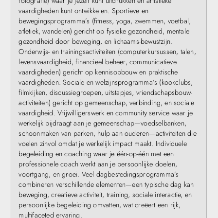
fotografie) waar je jezelf kunt uitdrukken en artistieke
vaardigheden kunt ontwikkelen. Sportieve en
bewegingsprogramma’s (fitness, yoga, zwemmen, voetbal,
atletiek, wandelen) gericht op fysieke gezondheid, mentale
gezondheid door beweging, en lichaams-bewustzijn.
Onderwijs- en trainingsactiviteiten (computerkursussen, talen,
levensvaardigheid, financieel beheer, communicatieve
vaardigheden) gericht op kennisopbouw en praktische
vaardigheden. Sociale en welzijnsprogramma’s (kookclubs,
filmkijken, discussiegroepen, uitstapjes, vriendschapsbouw-
activiteiten) gericht op gemeenschap, verbinding, en sociale
vaardigheid. Vrijwilligerswerk en community service waar je
werkelijk bijdraagt aan je gemeenschap—voedselbanken,
schoonmaken van parken, hulp aan ouderen—activiteiten die
voelen zinvol omdat je werkelijk impact maakt. Individuele
begeleiding en coaching waar je één-op-één met een
professionele coach werkt aan je persoonlijke doelen,
voortgang, en groei. Veel dagbestedingsprogramma’s
combineren verschillende elementen—een typische dag kan
beweging, creatieve activiteit, training, sociale interactie, en
persoonlijke begeleiding omvatten, wat creëert een rijk,
multifaceted ervaring.