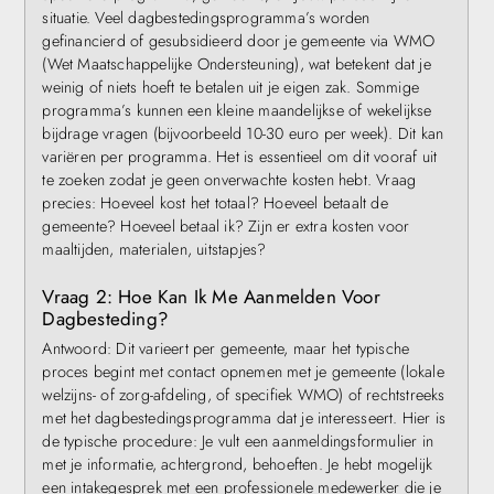
situatie. Veel dagbestedingsprogramma’s worden
gefinancierd of gesubsidieerd door je gemeente via WMO
(Wet Maatschappelijke Ondersteuning), wat betekent dat je
weinig of niets hoeft te betalen uit je eigen zak. Sommige
programma’s kunnen een kleine maandelijkse of wekelijkse
bijdrage vragen (bijvoorbeeld 10-30 euro per week). Dit kan
variëren per programma. Het is essentieel om dit vooraf uit
te zoeken zodat je geen onverwachte kosten hebt. Vraag
precies: Hoeveel kost het totaal? Hoeveel betaalt de
gemeente? Hoeveel betaal ik? Zijn er extra kosten voor
maaltijden, materialen, uitstapjes?
Vraag 2: Hoe Kan Ik Me Aanmelden Voor
Dagbesteding?
Antwoord: Dit varieert per gemeente, maar het typische
proces begint met contact opnemen met je gemeente (lokale
welzijns- of zorg-afdeling, of specifiek WMO) of rechtstreeks
met het dagbestedingsprogramma dat je interesseert. Hier is
de typische procedure: Je vult een aanmeldingsformulier in
met je informatie, achtergrond, behoeften. Je hebt mogelijk
een intakegesprek met een professionele medewerker die je