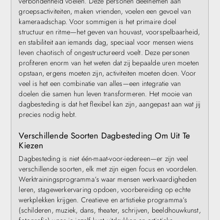
verbondenheid voelen. Deze personen deelnemen aan
groepsactiviteiten, maken vrienden, voelen een gevoel van
kameraadschap. Voor sommigen is het primaire doel
structuur en ritme—het geven van houvast, voorspelbaarheid,
en stabiliteit aan iemands dag, speciaal voor mensen wiens
leven chaotisch of ongestructureerd voelt. Deze personen
profiteren enorm van het weten dat zij bepaalde uren moeten
opstaan, ergens moeten zijn, activiteiten moeten doen. Voor
veel is het een combinatie van alles—een integratie van
doelen die samen hun leven transformeren. Het mooie van
dagbesteding is dat het flexibel kan zijn, aangepast aan wat jij
precies nodig hebt.
Verschillende Soorten Dagbesteding Om Uit Te
Kiezen
Dagbesteding is niet één-maat-voor-iedereen—er zijn veel
verschillende soorten, elk met zijn eigen focus en voordelen.
Werktrainingsprogramma’s waar mensen werkvaardigheden
leren, stagewerkervaring opdoen, voorbereiding op echte
werkplekken krijgen. Creatieve en artistieke programma’s
(schilderen, muziek, dans, theater, schrijven, beeldhouwkunst,