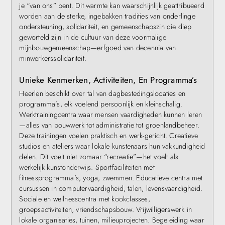
je “van ons” bent. Dit warmte kan waarschijnlijk geattribueerd
worden aan de sterke, ingebakken tradities van onderlinge
ondersteuning, solidariteit, en gemeenschapszin die diep
geworteld zijn in de cultuur van deze voormalige
mijnbouwgemeenschap—erfgoed van decennia van
minwerkerssolidariteit.
Unieke Kenmerken, Activiteiten, En Programma’s
Heerlen beschikt over tal van dagbestedingslocaties en
programma’s, elk voelend persoonlijk en kleinschalig.
Werktrainingcentra waar mensen vaardigheden kunnen leren
—alles van bouwwerk tot administratie tot groenlandbeheer.
Deze trainingen voelen praktisch en werk-gericht. Creatieve
studios en ateliers waar lokale kunstenaars hun vakkundigheid
delen. Dit voelt niet zomaar “recreatie”—het voelt als
werkelijk kunstonderwijs. Sportfaciliteiten met
fitnessprogramma’s, yoga, zwemmen. Educatieve centra met
cursussen in computervaardigheid, talen, levensvaardigheid.
Sociale en wellnesscentra met kookclasses,
groepsactiviteiten, vriendschapsbouw. Vrijwilligerswerk in
lokale organisaties, tuinen, milieuprojecten. Begeleiding waar