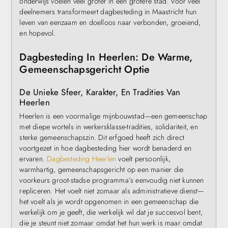
onderwijs voelen veel groter in een grotere stad. Voor veel
deelnemers transformeert dagbesteding in Maastricht hun
leven van eenzaam en doelloos naar verbonden, groeiend,
en hopevol.
Dagbesteding In Heerlen: De Warme,
Gemeenschapsgericht Optie
De Unieke Sfeer, Karakter, En Tradities Van
Heerlen
Heerlen is een voormalige mijnbouwstad—een gemeenschap
met diepe wortels in werkersklasse-tradities, solidariteit, en
sterke gemeenschapszin. Dit erfgoed heeft zich direct
voortgezet in hoe dagbesteding hier wordt benaderd en
ervaren.
Dagbesteding Heerlen
voelt persoonlijk,
warmhartig, gemeenschapsgericht op een manier die
voorkeurs groot-stadse programma’s eenvoudig niet kunnen
repliceren. Het voelt niet zomaar als administratieve dienst—
het voelt als je wordt opgenomen in een gemeenschap die
werkelijk om je geeft, die werkelijk wil dat je succesvol bent,
die je steunt niet zomaar omdat het hun werk is maar omdat