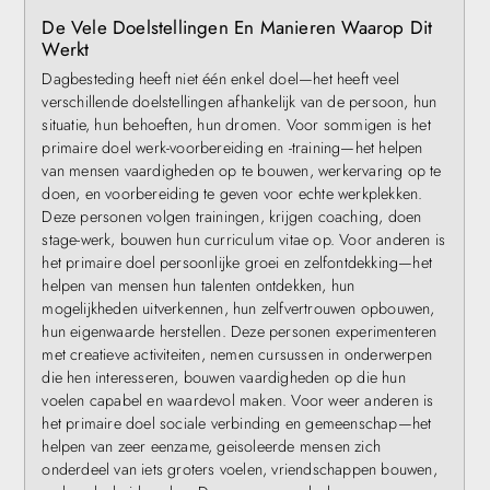
De Vele Doelstellingen En Manieren Waarop Dit
Werkt
Dagbesteding heeft niet één enkel doel—het heeft veel
verschillende doelstellingen afhankelijk van de persoon, hun
situatie, hun behoeften, hun dromen. Voor sommigen is het
primaire doel werk-voorbereiding en -training—het helpen
van mensen vaardigheden op te bouwen, werkervaring op te
doen, en voorbereiding te geven voor echte werkplekken.
Deze personen volgen trainingen, krijgen coaching, doen
stage-werk, bouwen hun curriculum vitae op. Voor anderen is
het primaire doel persoonlijke groei en zelfontdekking—het
helpen van mensen hun talenten ontdekken, hun
mogelijkheden uitverkennen, hun zelfvertrouwen opbouwen,
hun eigenwaarde herstellen. Deze personen experimenteren
met creatieve activiteiten, nemen cursussen in onderwerpen
die hen interesseren, bouwen vaardigheden op die hun
voelen capabel en waardevol maken. Voor weer anderen is
het primaire doel sociale verbinding en gemeenschap—het
helpen van zeer eenzame, geisoleerde mensen zich
onderdeel van iets groters voelen, vriendschappen bouwen,