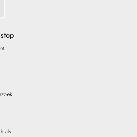
nstop
et
bezoek
ch als