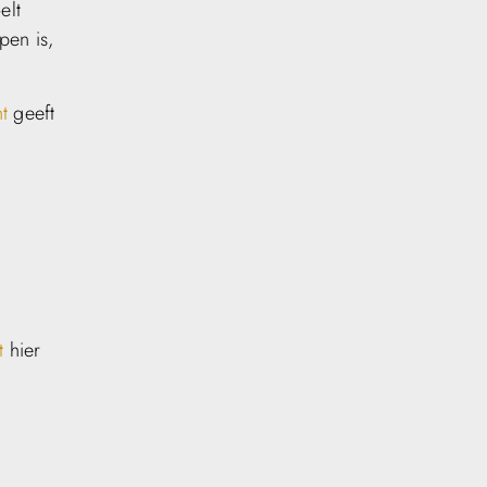
elt
en is,
t
geeft
t
hier