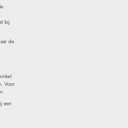
de
.
t bij
waar de
winkel
n. Voor
n.
ij een