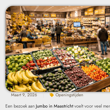
Maart 9, 2026
Openingstijden
Een bezoek aan
Jumbo in Maastricht
voelt voor veel men