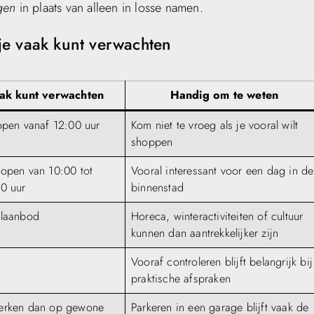
gen
in plaats van alleen in losse namen.
je vaak kunt verwachten
aak kunt verwachten
Handig om te weten
open vanaf 12:00 uur
Kom niet te vroeg als je vooral wilt
shoppen
 open van 10:00 tot
Vooral interessant voor een dag in de
00 uur
binnenstad
elaanbod
Horeca, winteractiviteiten of cultuur
kunnen dan aantrekkelijker zijn
Vooraf controleren blijft belangrijk bij
praktische afspraken
erken dan op gewone
Parkeren in een garage blijft vaak de