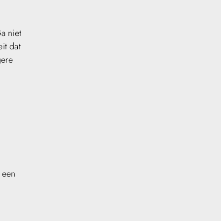
a niet
it dat
gere
t een