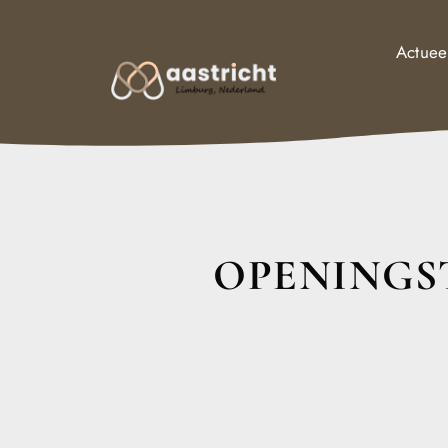
Actuee
OPENINGST