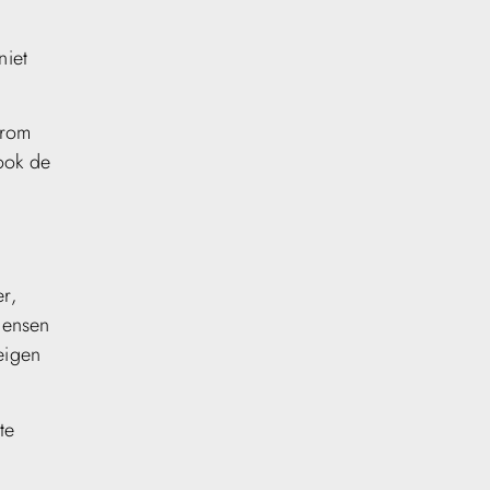
n
niet
arom
ook de
r,
 mensen
eigen
te