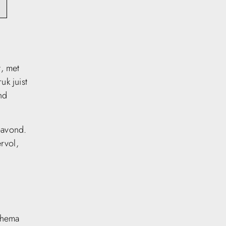
t, met
k juist
nd
pavond.
ervol,
chema