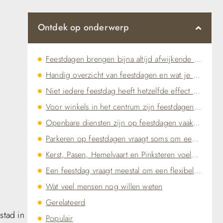
Ontdek op onderwerp
Feestdagen brengen bijna altijd afwijkende tijden met zich mee
Handig overzicht van feestdagen en wat je vaak kunt verwachten
Niet iedere feestdag heeft hetzelfde effect op de stad
Voor winkels in het centrum zijn feestdagen vaak het meest zichtbaar
Openbare diensten zijn op feestdagen vaak beperkter dan winkels
Parkeren op feestdagen vraagt soms om een andere aanpak
Kerst, Pasen, Hemelvaart en Pinksteren voelen elk net anders
Een feestdag vraagt meestal om een flexibelere planning
Wat veel mensen nog willen weten
Gerelateerd
stad in
Populair