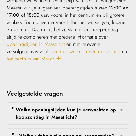
weekend wil winkelen en tegelijk van de stad wil genieten.
Meestal kun je uitgaan van openingstijden tussen
12:00 en
17:00 of 18:00 uur
, vooral in het centrum en bij grotere
winkels. Toch blijven er verschillen per winkeltype, locatie
en zondag. Daarom is het verstandig om koopzondag
altijd te combineren met bredere informatie over
openingstijden in Maastricht
en met relevante
vervolgpagina’s zoals
zondag
,
winkels open op zondag
en
het centrum van Maastricht
.
Veelgestelde vragen
Welke openingstijden kun je verwachten op
▼
koopzondag in Maastricht?
Welke winkels zijn open op koopzondag?
▼