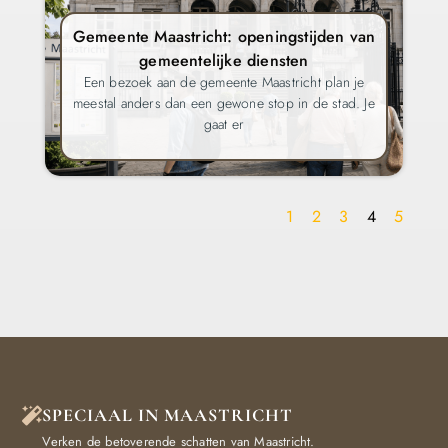
Gemeente Maastricht: openingstijden van
gemeentelijke diensten
Een bezoek aan de gemeente Maastricht plan je
meestal anders dan een gewone stop in de stad. Je
gaat er
1
2
3
4
5
SPECIAAL IN MAASTRICHT
Verken de betoverende schatten van Maastricht.