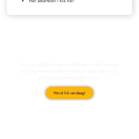
Hier adverteren? Klik hier
Registreer u vandaag nog en start met publiceren!
Als u op zoek bent naar een platform om uw kennis en
ervaring met een breder publiek te delen, dan is ons
platform de perfecte plek voor u.
Word lid vandaag!