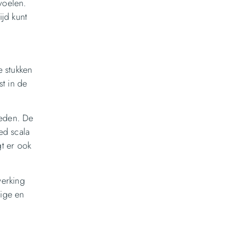
voelen.
ijd kunt
e stukken
t in de
ieden. De
ed scala
gt er ook
werking
tige en