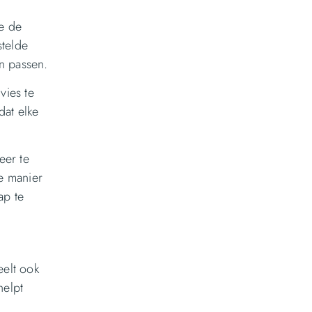
e de
stelde
en passen.
vies te
dat elke
eer te
e manier
ap te
eelt ook
helpt