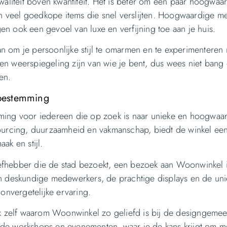
kwaliteit boven kwantiteit. Het is beter om een paar hoogwaa
 van veel goedkope items die snel verslijten. Hoogwaardige m
en ook een gevoel van luxe en verfijning toe aan je huis.
n om je persoonlijke stijl te omarmen en te experimenteren
een weerspiegeling zijn van wie je bent, dus wees niet bang
en.
nbestemming
mming voor iedereen die op zoek is naar unieke en hoogwaa
 sourcing, duurzaamheid en vakmanschap, biedt de winkel ee
ak en stijl.
iefhebber die de stad bezoekt, een bezoek aan Woonwinkel 
 en deskundige medewerkers, de prachtige displays en de un
nvergetelijke ervaring.
k zelf waarom Woonwinkel zo geliefd is bij de designgeme
 de workshops en evenementen, waar je de kans krijgt om m