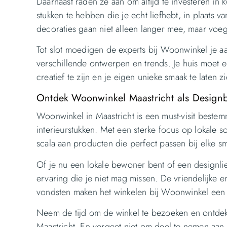
Daarnaast raden ze aan om altijd te investeren in 
stukken te hebben die je echt liefhebt, in plaats
decoraties gaan niet alleen langer mee, maar voeg
Tot slot moedigen de experts bij Woonwinkel je aa
verschillende ontwerpen en trends. Je huis moet 
creatief te zijn en je eigen unieke smaak te laten zi
Ontdek Woonwinkel Maastricht als Desig
Woonwinkel in Maastricht is een must-visit beste
interieurstukken. Met een sterke focus op lokale
scala aan producten die perfect passen bij elke sma
Of je nu een lokale bewoner bent of een designl
ervaring die je niet mag missen. De vriendelijke
vondsten maken het winkelen bij Woonwinkel een o
Neem de tijd om de winkel te bezoeken en ontde
Maastricht. En vergeet niet om deel te nemen aan