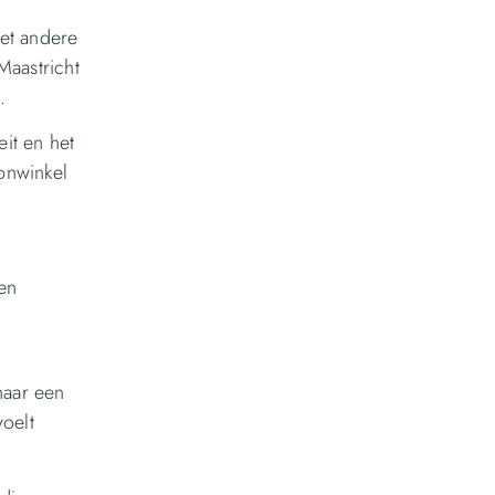
met andere
Maastricht
.
it en het
onwinkel
en
naar een
voelt