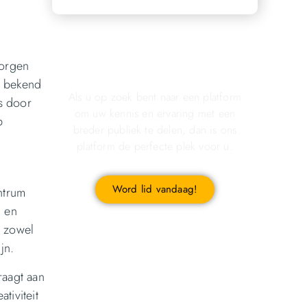
Registreer u vandaag nog
borgen
en start met publiceren!
e bekend
Als u op zoek bent naar een platform
s door
om uw kennis en ervaring met een
p
breder publiek te delen, dan is ons
platform de perfecte plek voor u.
Word lid vandaag!
ntrum
n en
t zowel
jn.
raagt aan
tiviteit