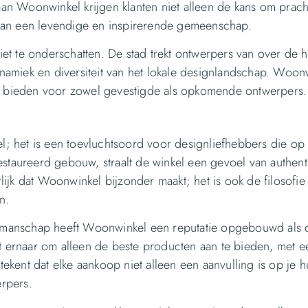
an Woonwinkel krijgen klanten niet alleen de kans om prach
 van een levendige en inspirerende gemeenschap.
et te onderschatten. De stad trekt ontwerpers van over de h
namiek en diversiteit van het lokale designlandschap. Woon
 te bieden voor zowel gevestigde als opkomende ontwerpers.
; het is een toevluchtsoord voor designliefhebbers die op 
estaureerd gebouw, straalt de winkel een gevoel van authenti
terlijk dat Woonwinkel bijzonder maakt; het is ook de filosofi
n.
kmanschap heeft Woonwinkel een reputatie opgebouwd als 
ft ernaar om alleen de beste producten aan te bieden, met e
ekent dat elke aankoop niet alleen een aanvulling is op je h
rpers.