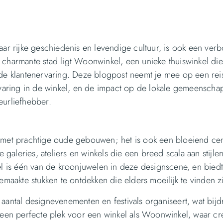
ar rijke geschiedenis en levendige cultuur, is ook een ver
e charmante stad ligt Woonwinkel, een unieke thuiswinkel di
e klantenervaring. Deze blogpost neemt je mee op een rei
varing in de winkel, en de impact op de lokale gemeenscha
eurliefhebber.
ad met prachtige oude gebouwen; het is ook een bloeiend ce
ke galeries, ateliers en winkels die een breed scala aan stijle
l is één van de kroonjuwelen in deze designscene, en bied
aakte stukken te ontdekken die elders moeilijk te vinden zi
 aantal designevenementen en festivals organiseert, wat bijd
t een perfecte plek voor een winkel als Woonwinkel, waar crea