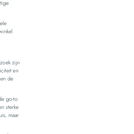
tige
ele
winkel
zoek zijn
citeit en
e en de
de go-to
en sterke
uis, maar