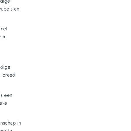
rdige
eubels en
 met
 om
rdige
n breed
is een
ieke
enschap in
eer te