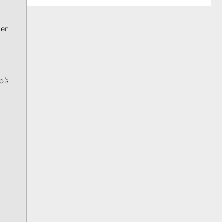
 en
o’s