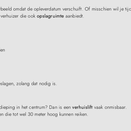
rbeeld omdat de opleverdatum verschuift. Of misschien wil je tijd
 verhuizer die ook
opslagruimte
aanbiedt.
len
eslagen, zolang dat nodig is.
rdieping in het centrum? Dan is een
verhuislift
vaak onmisbaar.
ten die tot wel 30 meter hoog kunnen reiken.