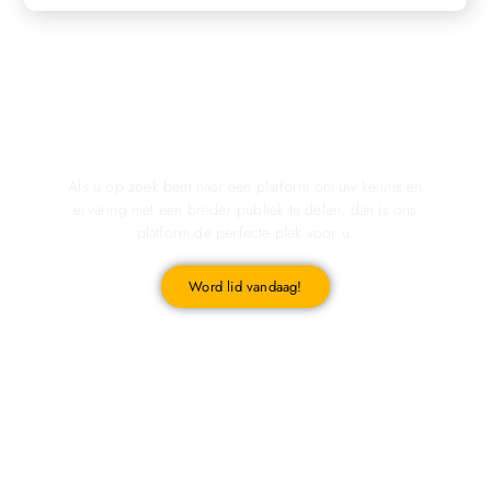
Registreer u vandaag nog en start met publiceren!
Als u op zoek bent naar een platform om uw kennis en
ervaring met een breder publiek te delen, dan is ons
platform de perfecte plek voor u.
Word lid vandaag!