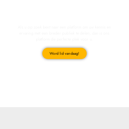
Registreer u vandaag nog en start met publiceren!
Als u op zoek bent naar een platform om uw kennis en
ervaring met een breder publiek te delen, dan is ons
platform de perfecte plek voor u.
Word lid vandaag!