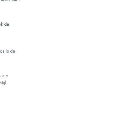
n
ok de
ds is de
vaker
ijl.