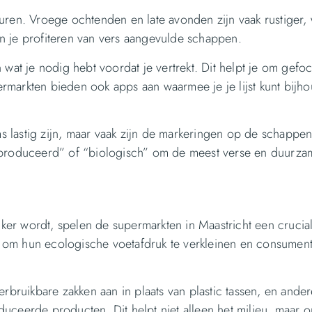
 uren. Vroege ochtenden en late avonden zijn vaak rustiger
un je profiteren van vers aangevulde schappen.
 wat je nodig hebt voordat je vertrekt. Dit helpt je om gefoc
ermarkten bieden ook apps aan waarmee je je lijst kunt bijh
s lastig zijn, maar vaak zijn de markeringen op de schappe
geproduceerd” of “biologisch” om de meest verse en duurza
er wordt, spelen de supermarkten in Maastricht een crucial
d om hun ecologische voetafdruk te verkleinen en consument
bruikbare zakken aan in plaats van plastic tassen, en and
duceerde producten. Dit helpt niet alleen het milieu, maar 