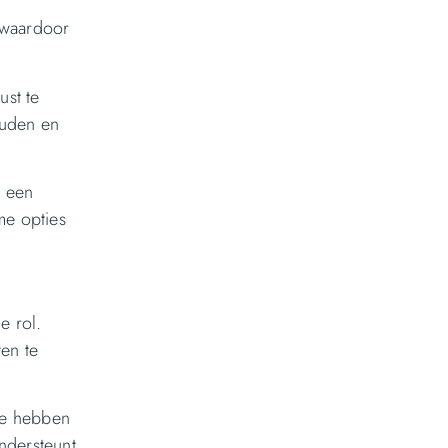
, waardoor
ust te
ouden en
n een
me opties
e rol.
en te
ere hebben
ondersteunt