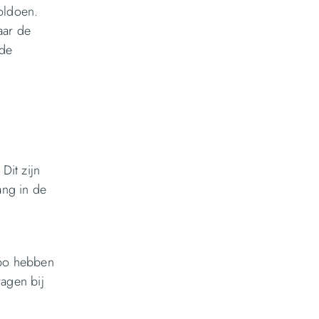
oldoen.
aar de
nde
e
Dit zijn
ang in de
mbo hebben
agen bij