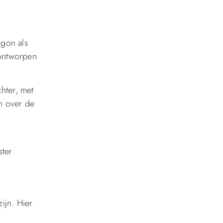
egon als
 ontworpen
hter, met
n over de
ster
ijn. Hier