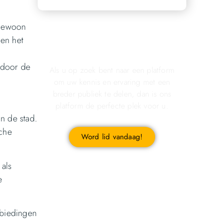
 gewoon
Registreer u vandaag nog
en het
en start met publiceren!
 door de
Als u op zoek bent naar een platform
om uw kennis en ervaring met een
breder publiek te delen, dan is ons
platform de perfecte plek voor u.
in de stad.
sche
Word lid vandaag!
 als
e
nbiedingen