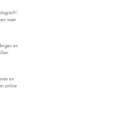
ologisch”.
eken waar
dingen en
illen
teren en
en online