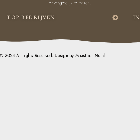
onvergetelijk te maken.
TOP BEDRIJVEN
I
© 2024 All rights Reserved. Design by MaastrichtNu.nl