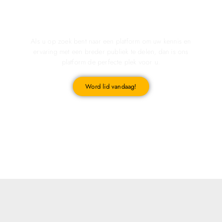
Registreer u vandaag nog en start met publiceren!
Als u op zoek bent naar een platform om uw kennis en
ervaring met een breder publiek te delen, dan is ons
platform de perfecte plek voor u.
Word lid vandaag!