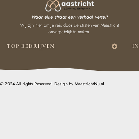
Waar elke straat een verhaal vertelt
Wij zijn hier om je reis door de straten van Maastricht
onvergetelijk te maken.
TOP BEDRIJVEN
I
© 2024 All rights Reserved. Design by MaastrichtNu.nl