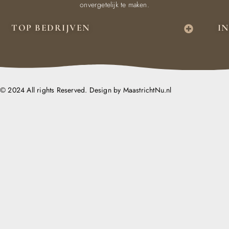
onvergetelijk te maken.
TOP BEDRIJVEN
I
© 2024 All rights Reserved. Design by MaastrichtNu.nl