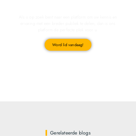
Registreer u vandaag nog en start met publiceren!
Als u op zoek bent naar een platform om uw kennis en
ervaring met een breder publiek te delen, dan is ons
platform de perfecte plek voor u.
Word lid vandaag!
Gerelateerde blogs