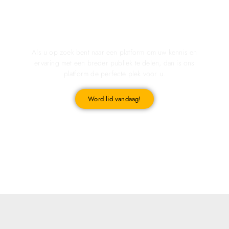
Registreer u vandaag nog en start met publiceren!
Als u op zoek bent naar een platform om uw kennis en
ervaring met een breder publiek te delen, dan is ons
platform de perfecte plek voor u.
Word lid vandaag!