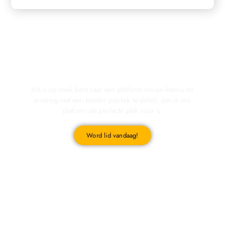
Registreer u vandaag nog en start met publiceren!
Als u op zoek bent naar een platform om uw kennis en
ervaring met een breder publiek te delen, dan is ons
platform de perfecte plek voor u.
Word lid vandaag!