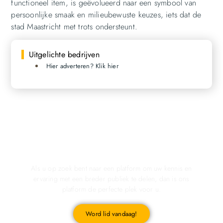
functioneel item, is geëvolueerd naar een symbool van
persoonlijke smaak en milieubewuste keuzes, iets dat de
stad Maastricht met trots ondersteunt.
Uitgelichte bedrijven
Hier adverteren? Klik hier
Registreer u vandaag nog en start met publiceren!
Als u op zoek bent naar een platform om uw kennis en
ervaring met een breder publiek te delen, dan is ons
platform de perfecte plek voor u.
Word lid vandaag!