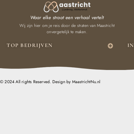
Waar elke straat een verhaal vertelt
Wij zijn hier om je reis door de straten van Maastricht
onvergetelijk te maken.
TOP BEDRIJVEN
I
© 2024 All rights Reserved. Design by MaastrichtNu.nl