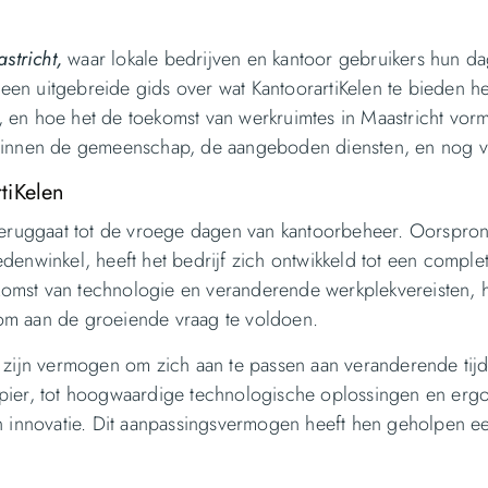
stricht,
waar lokale bedrijven en kantoor gebruikers hun da
en uitgebreide gids over wat KantoorartiKelen te bieden he
en hoe het de toekomst van werkruimtes in Maastricht vormt.
l binnen de gemeenschap, de aangeboden diensten, en nog v
tiKelen
 teruggaat tot de vroege dagen van kantoorbeheer. Oorspronk
nwinkel, heeft het bedrijf zich ontwikkeld tot een comple
komst van technologie en veranderende werkplekvereisten, h
 om aan de groeiende vraag te voldoen.
n zijn vermogen om zich aan te passen aan veranderende tij
papier, tot hoogwaardige technologische oplossingen en er
in innovatie. Dit aanpassingsvermogen heeft hen geholpen e