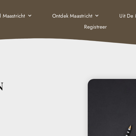
l Maastricht
Ontdek Maastricht
Uit De
Registreer
N