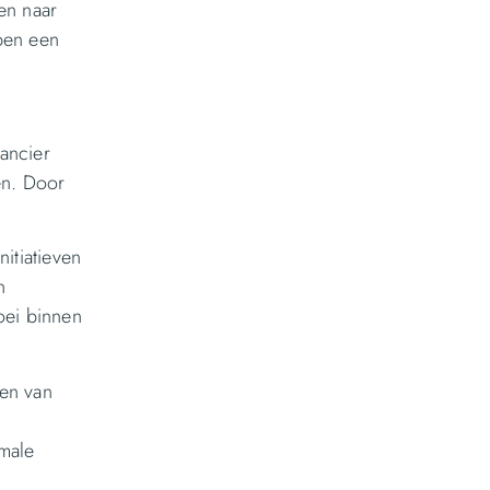
en naar
lpen een
rancier
en. Door
itiatieven
n
oei binnen
ten van
imale