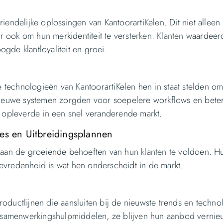
riendelijke oplossingen van KantoorartiKelen. Dit niet alleen
r ook om hun merkidentiteit te versterken. Klanten waardee
gde klantloyaliteit en groei.
 technologieën van KantoorartiKelen hen in staat stelden o
e nieuwe systemen zorgden voor soepelere workflows en bete
opleverde in een snel veranderende markt.
ies en Uitbreidingsplannen
om aan de groeiende behoeften van hun klanten te voldoen. H
evredenheid is wat hen onderscheidt in de markt.
roductlijnen die aansluiten bij de nieuwste trends en techno
 samenwerkingshulpmiddelen, ze blijven hun aanbod verni