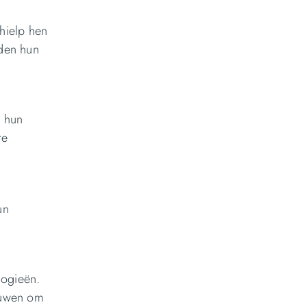
 hielp hen
rden hun
m hun
re
un
logieën.
euwen om