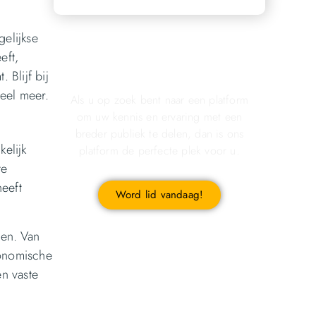
gelijkse
Registreer u vandaag nog
eft,
en start met publiceren!
 Blijf bij
eel meer.
Als u op zoek bent naar een platform
om uw kennis en ervaring met een
breder publiek te delen, dan is ons
elijk
platform de perfecte plek voor u.
te
eeft
Word lid vandaag!
den. Van
gonomische
en vaste