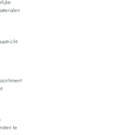
lijke
aterialen
astricht.
ssortiment
it
n
nsten te