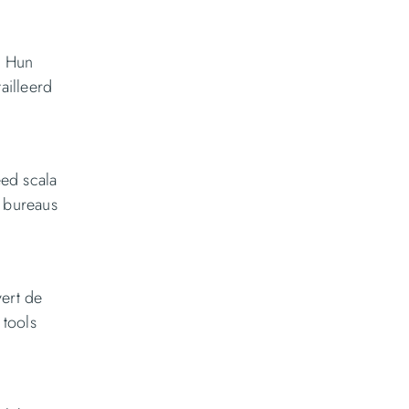
. Hun
ailleerd
ed scala
e bureaus
vert de
 tools