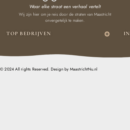
Waar elke straat een verhaal vertelt
Wij zijn hier om je reis door de straten van Maastricht
onvergetelijk te maken.
TOP BEDRIJVEN
I
© 2024 All rights Reserved. Design by MaastrichtNu.nl