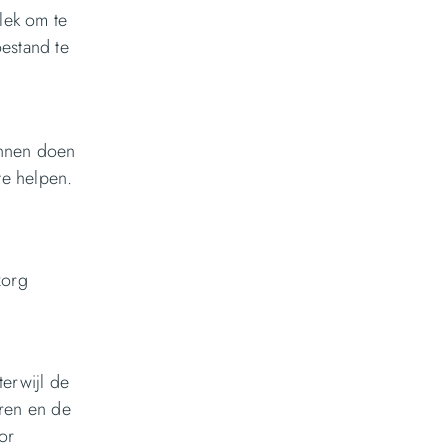
lek om te
estand te
unnen doen
te helpen.
zorg
terwijl de
eren en de
or