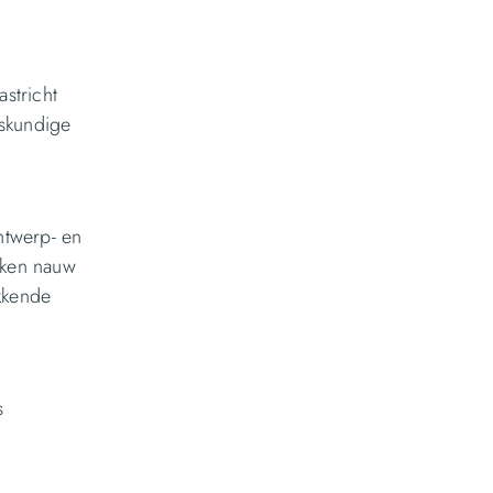
stricht
eskundige
ntwerp- en
rken nauw
kkende
s