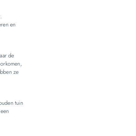
.
eren en
Maar de
voorkomen,
ebben ze
ouden tuin
 een