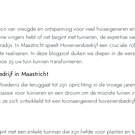
ron van vreugde en ontspanning voor veel huiseigenaren e
e vingers hebt of net begint met tuinieren, de expertise v
adijs. In Maastricht speelt Hoveniersbedrijf een cruciale rol
e realiseren. In deze blogpost duiken we dieper in de wer
hoe zij uw tuin kunnen transformeren.
rijf in Maastricht
hiedenis die teruggaat tot zijn oprichting in de vroege jaren
n passie voor tuinieren en een droom om de mooiste tuinen i
 ze zich ontwikkeld tot een toonaangevend hoveniersbedrijf
int met een enkele tuinman die zijn liefde voor planten en t