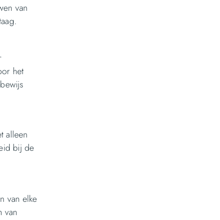
uwen van
taag.
r
oor het
 bewijs
t alleen
eid bij de
n van elke
m van