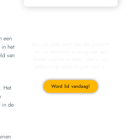
Registreer u vandaag nog
n
en start met publiceren!
an een
Als u op zoek bent naar een platform
 in het
om uw kennis en ervaring met een
eld van
breder publiek te delen, dan is ons
platform de perfecte plek voor u.
Word lid vandaag!
. Het
n
 in de
uinen