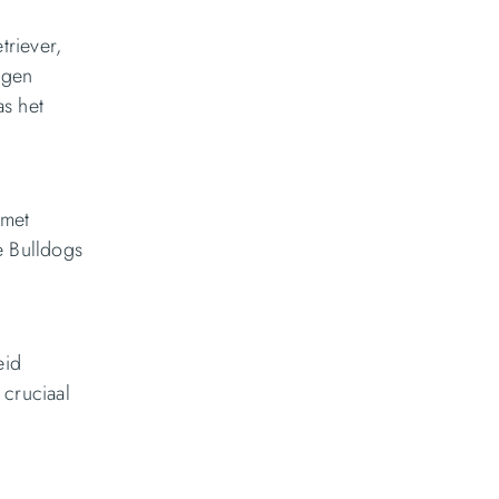
triever,
igen
s het
 met
e Bulldogs
eid
 cruciaal