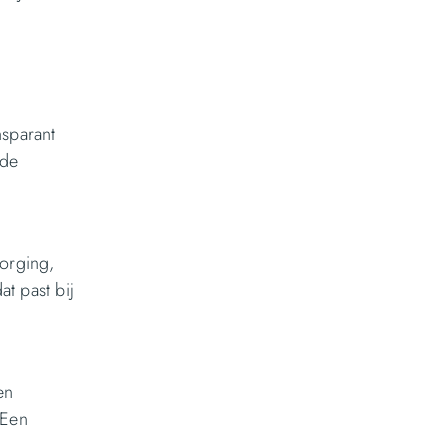
nsparant
 de
zorging,
t past bij
en
 Een