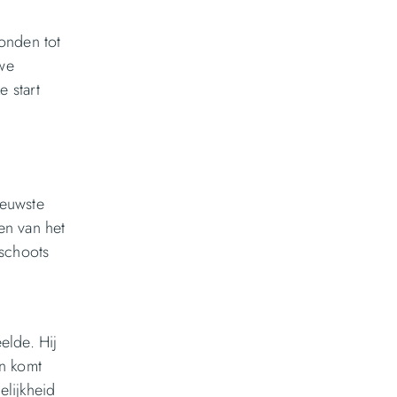
onden tot
uwe
 start
ieuwste
en van het
mschoots
elde. Hij
n komt
elijkheid