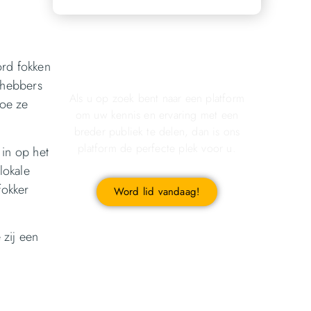
Registreer u vandaag nog
ord fokken
en start met publiceren!
fhebbers
Als u op zoek bent naar een platform
hoe ze
om uw kennis en ervaring met een
breder publiek te delen, dan is ons
platform de perfecte plek voor u.
 in op het
lokale
fokker
Word lid vandaag!
 zij een