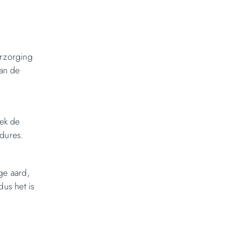
erzorging
van de
oek de
dures.
ge aard,
us het is