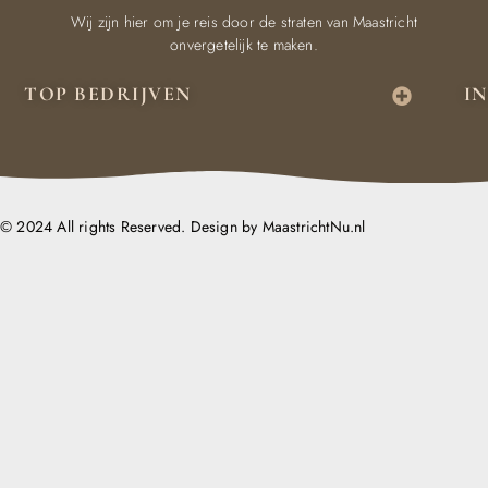
Wij zijn hier om je reis door de straten van Maastricht
onvergetelijk te maken.
TOP BEDRIJVEN
I
© 2024 All rights Reserved. Design by MaastrichtNu.nl