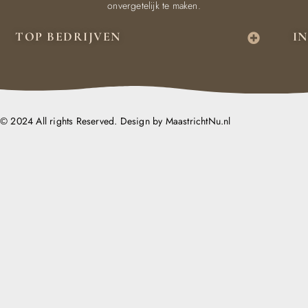
onvergetelijk te maken.
TOP BEDRIJVEN
I
© 2024 All rights Reserved. Design by MaastrichtNu.nl