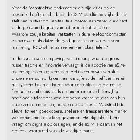
Voor de Maastrichtse ondernemer die zijn vizier op de
toekomst heeft gericht, biedt de eSIM de ultieme vrijheid. Het
stelt hen in staat om kapitaal te alloceren aan zaken die direct
bijdragen aan de groei van het product of de dienst.
Waarom zou je kapitaal vastzetten in dure telefooncontracten
en hardware als datzelfde geld gebruikt kan worden voor
marketing, R&D of het aannemen van lokaal talent?
In de dynamische omgeving van Limburg, waar de grens
tussen traditie en innovatie vervaagt, is de adoptie van eSIM-
technologie een logische stap. Het is een bewijs van slim
ondernemerschap: kijken naar de cijfers, de inefficiënties uit
het systeem halen en kiezen voor een oplossing die net zo
flexibel en ambitieus is als de ondernemer zelf. Terwijl de
traditionele telecomreuzen proberen vast te houden aan hun
oude verdienmodellen, hebben de startups in Maastricht de
sleutel tot een goedkopere, snellere en transparantere manier
van communiceren allang gevonden. Het digitale tijdperk
vraagt om digitale oplossingen, en de eSIM is daarvan het
perfecte voorbeeld voor de zakelijke markt.