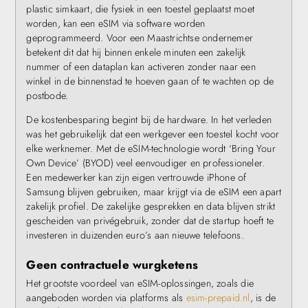
plastic simkaart, die fysiek in een toestel geplaatst moet
worden, kan een eSIM via software worden
geprogrammeerd. Voor een Maastrichtse ondernemer
betekent dit dat hij binnen enkele minuten een zakelijk
nummer of een dataplan kan activeren zonder naar een
winkel in de binnenstad te hoeven gaan of te wachten op de
postbode.
De kostenbesparing begint bij de hardware. In het verleden
was het gebruikelijk dat een werkgever een toestel kocht voor
elke werknemer. Met de eSIM-technologie wordt ‘Bring Your
Own Device’ (BYOD) veel eenvoudiger en professioneler.
Een medewerker kan zijn eigen vertrouwde iPhone of
Samsung blijven gebruiken, maar krijgt via de eSIM een apart
zakelijk profiel. De zakelijke gesprekken en data blijven strikt
gescheiden van privégebruik, zonder dat de startup hoeft te
investeren in duizenden euro’s aan nieuwe telefoons.
Geen contractuele wurgketens
Het grootste voordeel van eSIM-oplossingen, zoals die
aangeboden worden via platforms als
esim-prepaid.nl
, is de