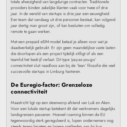
totale afwezigheid van langdurige contracten. Traditionele
providers binden zakelijke klanten vaak voor twee of drie
jaar. In de wereld van startups is drie jaar een eeuwigheid.
Een team dat vandaag uit drie personen bestaat, kan volgend
jaar dertig man groot zijn, of kan besluiten om volledig
remote te gaan werken.
Met een prepaid eSIM-model betaal je alleen voor wat je
daadwerkelijk gebruikt. Er zijn geen maandelijkse vaste lasten
die doorlopen als een project tijdelijk stilligt of als een
teamlid het bedrijf verlaat. Dit type ‘pay-as-you-go’
connectiviteit sluit naadloos aan bij de ‘lean’ filosofie die veel
succesvolle startups in Limburg hanteren.
De Euregio-factor: Grenzeloze
connectiviteit
Maastricht ligt op een steenworp afstand van Luik en Aken.
Voor een lokale startup betekent dit dat werknemers dagelijks
landsgrenzen passeren. Hoewel roaming binnen de EU
tegenwoordig sterk gereguleerd is, lopen ondernemers nog
steeds tegen limieten en lagere snelheden aan bij hun