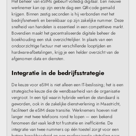
Het beheer van eSIMs gebeurt volledig digitaal. Een nieuwe
werknemer kan op zijn eerste dag een QR-code gemaild
krijgen. Binnen zestig seconden is hij verbonden met het
bedrijfsnetwerk en bereikbaar op zijn zakelijke nummer. Deze
snelheid van handelen is essentieel in een competitieve markt.
Bovendien maakt het gecentraliseerde digitale beheer de
boekhouding een stuk overzichtelijker. In plaats van een
ondoorzichtige factuur met verschillende looptijden en
hardware-afbetalingen, krijg je een helder overzicht van de
afgenomen data en diensten.
Integratie in de bedrijfsstrategie
De keuze voor eSIM is niet alleen een IT-beslissing; het is een
strategische keuze die de wendbaarheid van de organisatie
vergroot. In een tijd waarin hybride werken de standaard is
geworden, ook in de zakelijke dienstverlening in Maastricht,
faciliteert de eSIM deze transitie. Werknemers hoeven niet
langer met twee telefoons rond te lopen — een bekend
fenomeen dat vaak leidt tot frustratie en inefficiëntie. De
integratie van twee nummers op één toestel zorgt voor een
betere bereikbaarheid en een professionele uitstraling naar