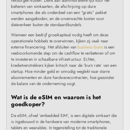
verborgen kosten. Denk aan administratieve tijd voor het
beheren van simkaarten, de afschrijving op dure
smartphones die als onderdeel van een “gratis” pakket
werden aangeboden, en de onverwachte kosten voor
dataverkeer buiten de standaardbundels.
Wanneer een bedrijf groeikapitaal nodig heeft om deze
operationele hobbels te overwinnen, kijken zij vaak naar
externe financiering. Het afsluiten van
business loans
is een
veelvoorkomende stap om de cashflow te verbeteren of om
te investeren in schaalbare infrastructuur. Echter,
kredietverstrekkers kijken kritisch naar de ‘burn rate’ van een
startup. Hoe minder geld er onnodig weglekt naar starre
abonnementen en dure hardwarecontracten, hoe gezonder
de balans van de onderneming oogt.
Wat is de eSIM en waarom is het
goedkoper?
De eSIM, ofwel ‘embedded SIM’, is een digitale simkaart die
is ingebouwd in de hardware van moderne smartphones,
tablets en wearables. In tegenstelling tot de traditionele