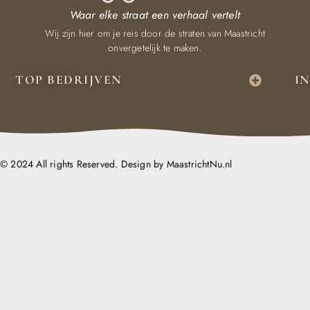
Waar elke straat een verhaal vertelt
Wij zijn hier om je reis door de straten van Maastricht
onvergetelijk te maken.
TOP BEDRIJVEN
I
© 2024 All rights Reserved. Design by MaastrichtNu.nl