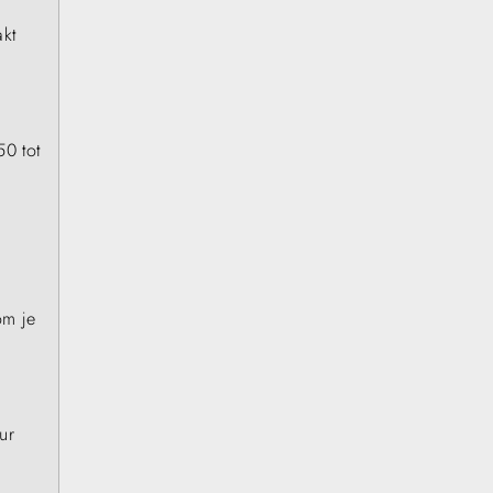
akt
50 tot
om je
ur