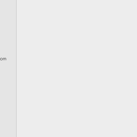
t om
.