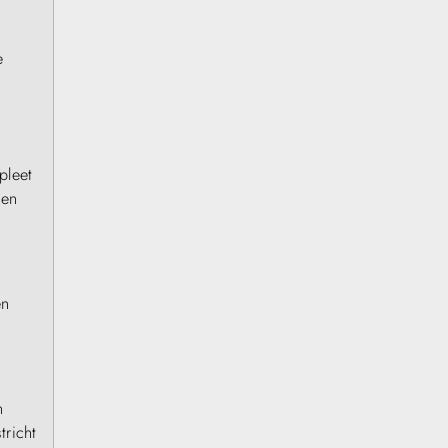
e
pleet
een
en
n
tricht