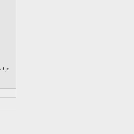
,
at je