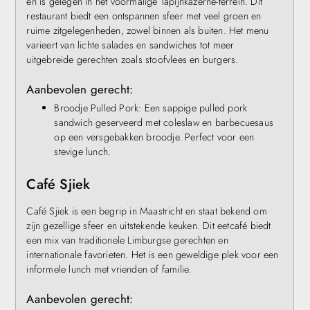
en is gelegen in het voormalige Tapijnkazerne-terrein. Dit
restaurant biedt een ontspannen sfeer met veel groen en
ruime zitgelegenheden, zowel binnen als buiten. Het menu
varieert van lichte salades en sandwiches tot meer
uitgebreide gerechten zoals stoofvlees en burgers.
Aanbevolen gerecht:
Broodje Pulled Pork: Een sappige pulled pork
sandwich geserveerd met coleslaw en barbecuesaus
op een versgebakken broodje. Perfect voor een
stevige lunch.
Café Sjiek
Café Sjiek is een begrip in Maastricht en staat bekend om
zijn gezellige sfeer en uitstekende keuken. Dit eetcafé biedt
een mix van traditionele Limburgse gerechten en
internationale favorieten. Het is een geweldige plek voor een
informele lunch met vrienden of familie.
Aanbevolen gerecht: