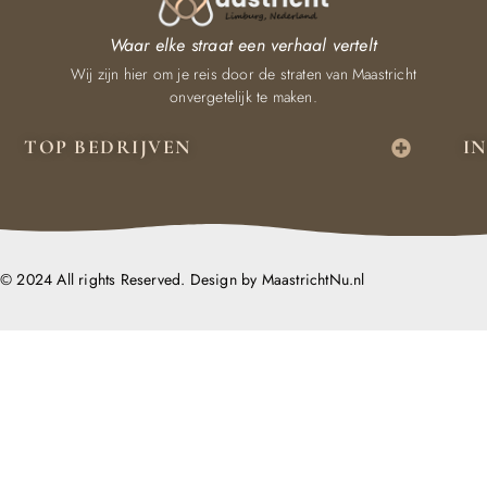
Waar elke straat een verhaal vertelt
Wij zijn hier om je reis door de straten van Maastricht
onvergetelijk te maken.
TOP BEDRIJVEN
I
© 2024 All rights Reserved. Design by MaastrichtNu.nl