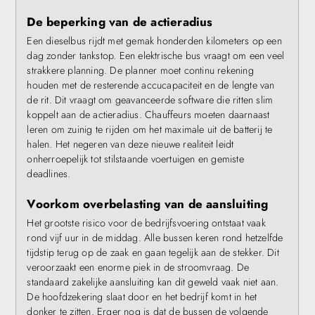
De beperking van de actieradius
Een dieselbus rijdt met gemak honderden kilometers op een
dag zonder tankstop. Een elektrische bus vraagt om een veel
strakkere planning. De planner moet continu rekening
houden met de resterende accucapaciteit en de lengte van
de rit. Dit vraagt om geavanceerde software die ritten slim
koppelt aan de actieradius. Chauffeurs moeten daarnaast
leren om zuinig te rijden om het maximale uit de batterij te
halen. Het negeren van deze nieuwe realiteit leidt
onherroepelijk tot stilstaande voertuigen en gemiste
deadlines.
Voorkom overbelasting van de aansluiting
Het grootste risico voor de bedrijfsvoering ontstaat vaak
rond vijf uur in de middag. Alle bussen keren rond hetzelfde
tijdstip terug op de zaak en gaan tegelijk aan de stekker. Dit
veroorzaakt een enorme piek in de stroomvraag. De
standaard zakelijke aansluiting kan dit geweld vaak niet aan.
De hoofdzekering slaat door en het bedrijf komt in het
donker te zitten. Erger nog is dat de bussen de volgende