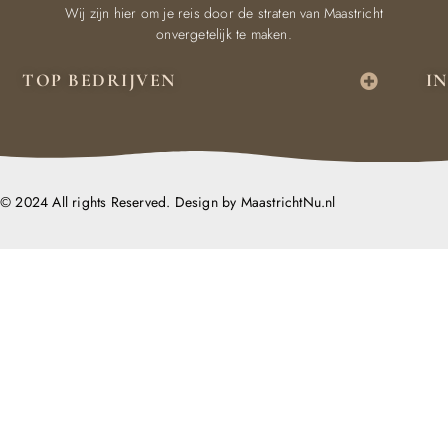
Wij zijn hier om je reis door de straten van Maastricht
onvergetelijk te maken.
TOP BEDRIJVEN
I
© 2024 All rights Reserved. Design by MaastrichtNu.nl