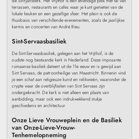
de Sint-Janskerk. Het Vrijthof is een levendige plek met tal van
terrassen, restaurants en cafes waar je kunt genieten van de
lokale keuken en een gezellige sfeer. Het plein is ook de
thuisbasis van verschillende evenementen, zoals de jaarlijkse
kermis en concerten van André Rieu.
Sint-Servaasbasiliek
De Sint-Servaasbasiliek, gelegen aan het Vrijthof, is de
oudste nog bestaande kerk in Nederland. Deze imposante
romaanse basiliek dateert uit de 11e eeuw en is gewijd aan
Sint Servaas, de patroonheilige van Maastricht. Binnenin vind
je een schat aan religieuze kunst en relikwieën, waaronder de
crypte waar de overblijfselen van Sint Servaas zijn
ondergebracht. De kerk is niet alleen een plaats van
aanbidding, maar ook een indrukwekkend stukje
geschiedenis en architectuur.
Onze Lieve Vrouweplein en de Basiliek
van Onze-Lieve-Vrouw-
Tenhemelopneming