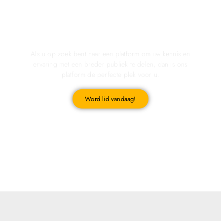
Registreer u vandaag nog en start met publiceren!
Als u op zoek bent naar een platform om uw kennis en
ervaring met een breder publiek te delen, dan is ons
platform de perfecte plek voor u.
Word lid vandaag!